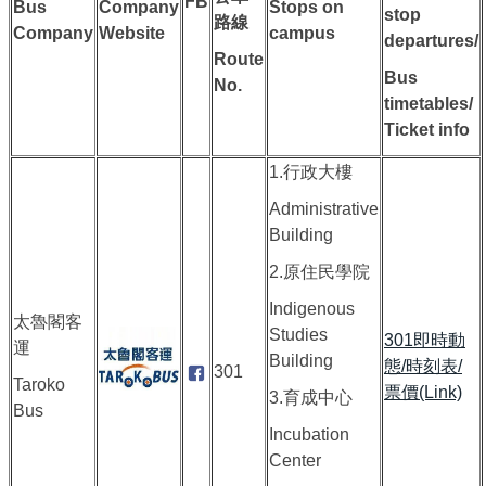
FB
Bus
Company
Stops on
stop
路線
Company
Website
campus
departures/
Route
Bus
No.
timetables/
Ticket info
1.行政大樓
Administrative
Building
2.原住民學院
Indigenous
太魯閣客
Studies
301即時動
運
Building
態/時刻表/
301
Taroko
票價(Link)
3.育成中心
Bus
Incubation
Center