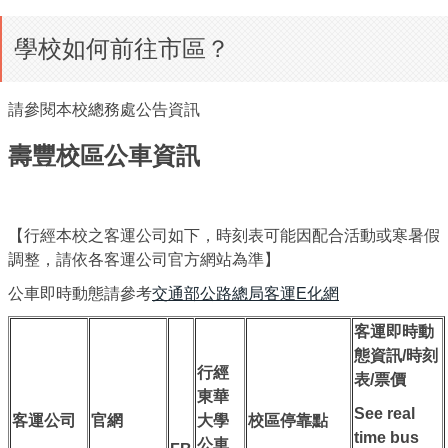
學校如何前往市區？
請參閱本校總務處公告資訊
壽豐校區公車資訊
【行經本校之客運公司如下，時刻表可能因配合活動或寒暑假
調整，請依各客運公司官方網站為準】
公車即時動態請參考
交通部公路總局客運E化網
客運即時動
態資訊/時刻
行經
表/票價
東華
See real
客運公司
官網
大學
校區停靠點
time bus
公車