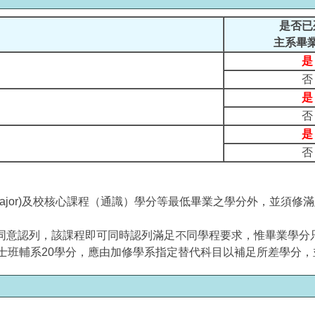
是否已
主系畢
是
否
是
否
是
否
major)及校核心課程（通識）學分等最低畢業之學分外，並須修滿
同意認列，該課程即可同時認列滿足不同學程要求，惟畢業學分
學士班輔系20學分，應由加修學系指定替代科目以補足所差學分