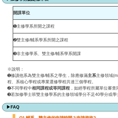
開課單位
➊主修學系所開之課程
➋雙主修/輔系學系所開之課程
➌非主修學系、雙主修/輔系學系開課
※說明：
➊修讀他系為雙主修/輔系之學生，除應修滿
主系
主修領域(
程、系核心學程或專業選修學程共達三個學程。
➋不同學程中
相同課程或等同課程
，如經學程所屬單位審查
➌若加修學士班雙主修學系的主修領域學分不足40學分或
▶
FAQ
Q1.輔系、雙主修的申請時間？申請資格?