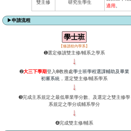
雙主修
研究生學生
適用
。
▶
申請流程
學士班
【修讀校內學系】
➊選定修讀雙主修/輔系之學系
↓
➋
大三下學期
登入🌐教務處
學士班學程選課輔助及畢業
初審系統
，選定雙主修/輔系學系
↓
➌完成主系規定之最低畢業學分數、及選定之雙主修學
系規定之學分或輔系學分
↓
➍完成雙主修/輔系