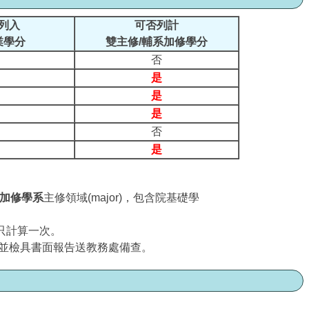
列入
可否列計
業學分
雙主修/輔系加修學分
否
是
是
是
否
是
加修學系
主修領域(major)，包含院基礎學
只計算一次。
，並檢具書面報告送教務處備查。