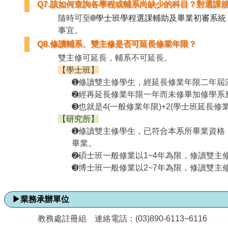
Q7.該如何查詢各學程或輔系尚缺少的科目？對選課
隨時可至🌐
學士班學程選課輔助及畢業初審系統
事宜。
Q8.修讀輔系、雙主修是否可延長修業年限？
雙主修可延長，輔系不可延長。
【學士班】
➊修讀雙主修學生，經延長修業年限二年屆
➋經再延長修業年限一年而未修畢加修學系
➌也就是4(一般修業年限)+2(學士班延長
【研究所】
➊修讀雙主修學生，已符合本系所畢業資格
畢業。
➋碩士班一般修業以1~4年為限，修讀雙主
➌博士班一般修業以2~7年為限，修讀雙主
▶
業務承辦單位
教務處註冊組 連絡電話：(03)890-6113~6116