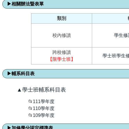
▶
相關辦法暨表單
類別
校內修讀
學生修
跨校修讀
學士班學生
【限學士班】
▶
輔系科目表
▲學士班輔系科目表
📂
111學年度
📂
110學年度
📂
109學年度
▶
加修學分認定標準表