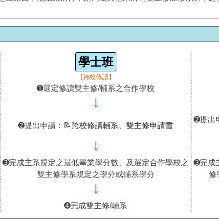
學士班
【跨校修讀】
➊選定修讀雙主修/輔系之合作學校
↓
➋提出
➋提出申請：📝
跨校修讀輔系、雙主修申請書
↓
➌完成主系規定之最低畢業學分數、及選定合作學校之
➌完成
雙主修學系規定之學分或輔系學分
修
↓
➍完成雙主修/輔系