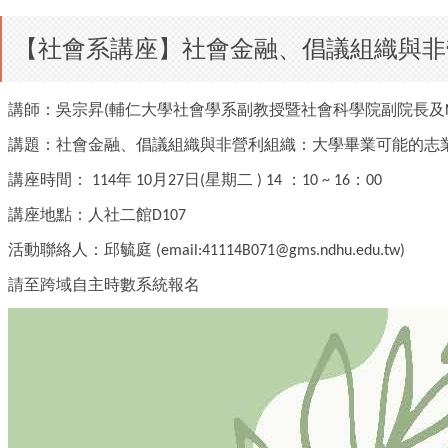
【社會系講座】社會金融、倡議組織與非
講師：吳宗昇
輔仁大學社會學系副教授暨社會科學院副院長及
(
講題：社會金融、倡議組織與非營利組織：大學畢業可能的志
講座時間：
年
月
日
星期二
：
：
114
10
27
(
) 14
10 ~ 16
00
講座地點：人社二館
D107
活動聯絡人：邱毓庭
(email:41114B071@gms.ndhu.edu.tw)
請至跨域自主時數系統報名