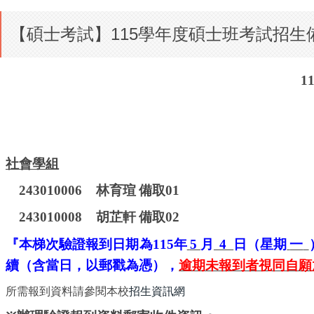
【碩士考試】115學年度碩士班考試招生備
1
社會學組
243010006
林育瑄
備取
01
243010008
胡芷軒
備取
02
『本梯次驗證報到日期為
115
年
5
月
4
日（星期
一
續（含當日，以郵戳為憑），
逾期未報到者視同自願
所需報到資料請參閱本校
招生資訊網