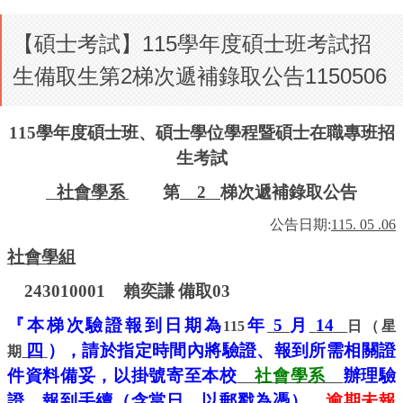
【碩士考試】115學年度碩士班考試招
生備取生第2梯次遞補錄取公告1150506
115
學年度碩士班、碩士學位學程暨碩士在職專班招
生考試
社會學系
第
2
梯次遞補錄取公告
公告日期
:
115. 05 .06
社會學組
243010001
賴奕謙
備取
03
『本梯次驗證報到日期為
年
5
月
14
115
日（星
四
），請於指定時間內將驗證、報到所需相關證
期
件資料備妥，以掛號寄至本校
社會學系
辦理驗
證、報到手續（含當日，以郵戳為憑），
逾期未報