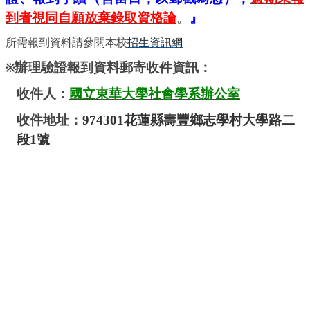
到者視同自願放棄錄取資格論
。
』
所需報到資料請參閱本校
招生資訊網
辦理驗證報到資料郵寄收件資訊：
※
收件人：
國立東華大學社會學系辦公室
收件地址：
974301
花蓮縣壽豐鄉志學村大學路二
段
1
號