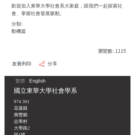
歡迎加入東華大學社會系大家庭，跟我們一起探索社
會、掌握社會發展脈動。
分類:
動機篇
瀏覽數:
1115
友善列印
分享
繁體
English
國立東華大學社會學系
974 301
花蓮縣
壽豐鄉
志學村
大學路2
段1號