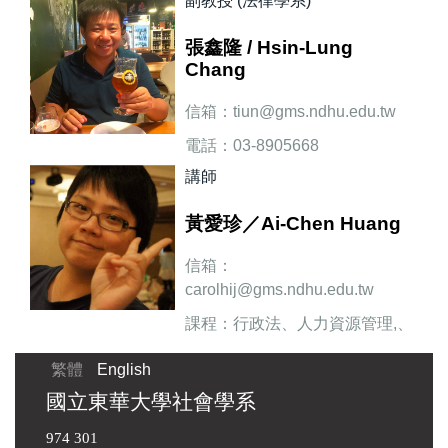
副教授 (法律學系)
張鑫隆 / Hsin-Lung
Chang
信箱：tiun@gms.ndhu.edu.tw
電話：03-8905668
講師
研究方向：勞動法、社會保障
法、民法
黃愛珍／Ai-Chen Huang
信箱：
carolhij@gms.ndhu.edu.tw
課程：行政法、人力資源管理,、
勞工問題
繁體
English
國立東華大學社會學系
974 301