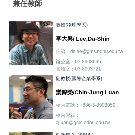
兼任教師
教授(物理學系)
李大興/
Lee,Da-Shin
信箱：dslee@gms.ndhu.edu.tw
辦公室：03-8903695
實驗室：03-8903721
副教授(國際企業學系)
研究方向：宇宙論、非平衡量子
場論
欒錦榮/Chin-Jung Luan
校內電話：+886-3-8903059
校內郵箱：
cjluan@gms.ndhu.edu.tw