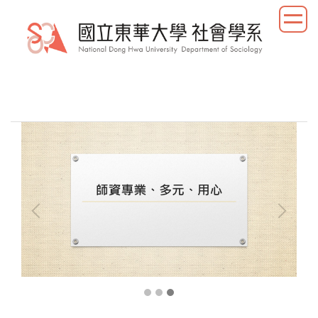
跳
到
主
要
內
容
區