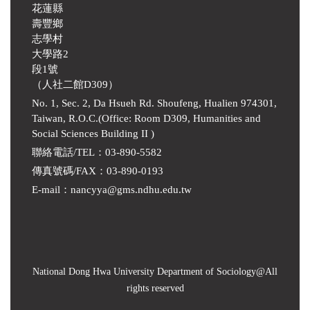
花蓮縣
壽豐鄉
志學村
大學路2
段1號
（人社二館D309）
No. 1, Sec. 2, Da Hsueh Rd. Shoufeng, Hualien 974301,
Taiwan, R.O.C.(Office: Room D309, Humanities and
Social Sciences Building II )
聯絡電話/TEL：03-890-5582
傳真號碼/FAX：03-890-0193
E-mail
：
nancyya@gms.ndhu.edu.tw
National Dong Hwa University Department of Sociology
@All
rights reserved