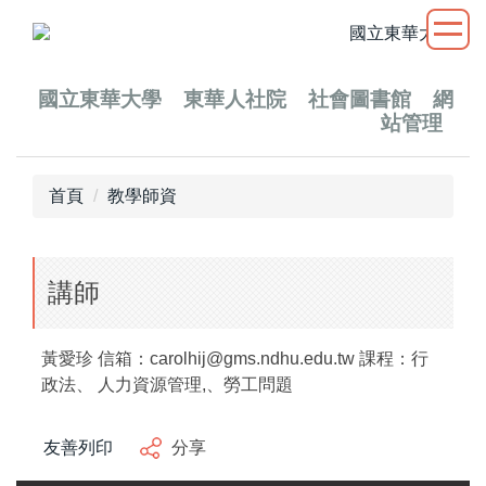
跳
到
主
要
國立
東華大學
東華人社院
社會圖書館
網
站管理
內
容
區
首頁
教學師資
講師
黃愛珍 信箱：carolhij@gms.ndhu.edu.tw 課程：行
政法、 人力資源管理,、勞工問題
友善列印
分享