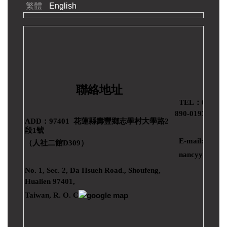
繁體
English
聯絡地址
TEL：03-89
890-0193
ADD：97401 花蓮縣壽豐鄉志學村大學路2
段1號
E-mail:
（人社二館D309）
nancyya@gms.
No. 1, Sec. 2, Da Hsueh Road., Shoufeng,
Hualien 97401,
Taiwan, R. O. C