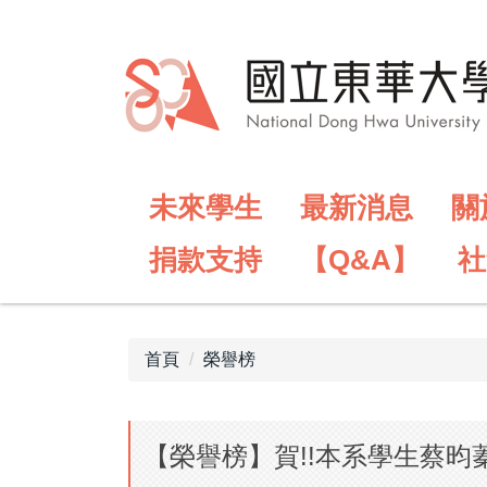
跳
到
主
要
內
容
區
未來學生
最新消息
關
捐款支持
【Q&A】
社
首頁
榮譽榜
【榮譽榜】賀!!本系學生蔡昀蓁