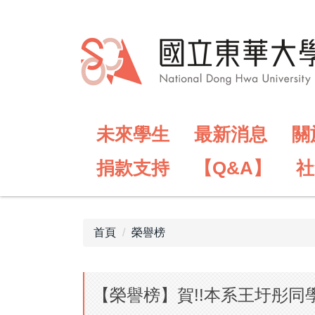
跳
到
主
要
內
容
區
未來學生
最新消息
關
捐款支持
【Q&A】
社
首頁
榮譽榜
【榮譽榜】賀!!本系王圩彤同