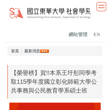
跳
到
主
要
內
容
網站管理
EN
區
首頁
最新消息
【榮譽榜】賀!!本系王圩彤同學考
取115學年度國立彰化師範大學公
共事務與公民教育學系碩士班