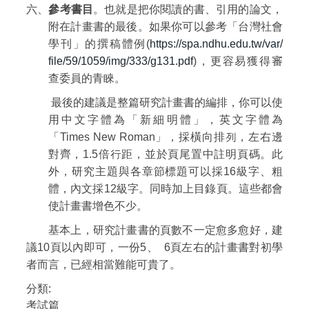
六、
參考書目
。也就是把你閱讀的書、引用的論文，
附在計畫書的最後。如果你可以參考「台灣社會
學刊」的撰稿體例(
https://spa.ndhu.edu.tw/var/
file/59/1059/img/333/g131.pdf
)，更容易獲得審
查委員的青睞。
最後的建議是整篇研究計畫書的編排，你可以使
用中文字體為「新細明體」，英文字體為
「Times New Roman」，採橫向排列，左右邊
對齊，1.5倍行距，並於頁尾置中註明頁碼。此
外，研究主題與各章節標題可以採16級字、粗
體，內文採12級字。同時加上目錄頁。這些都會
使計畫書增色不少。
基本上，研究計畫書的頁數不一定愈多愈好，建
議10頁以內即可，一份5、 6頁左右的計畫書對初學
者而言，已經相當難能可貴了。
分類:
考試篇