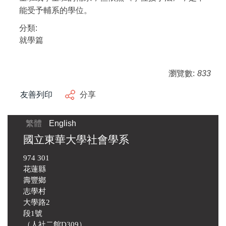
能受予輔系的學位。
分類:
就學篇
瀏覽數:
833
友善列印
分享
繁體
English
國立東華大學社會學系
974 301
花蓮縣
壽豐鄉
志學村
大學路2
段1號
（人社二館D309）