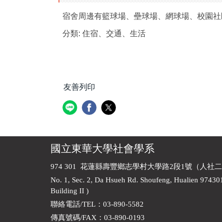
宿舍周邊有籃球場、壘球場、網球場、校園社
分類:
住宿、交通、生活
友善列印
國立東華大學社會學系
974 301 花蓮縣壽豐鄉志學村大學路2段1號（人社二
No. 1, Sec. 2, Da Hsueh Rd. Shoufeng, Hualien 97430
Building II )
聯絡電話/TEL：03-890-5582
傳真號碼/FAX：03-890-0193