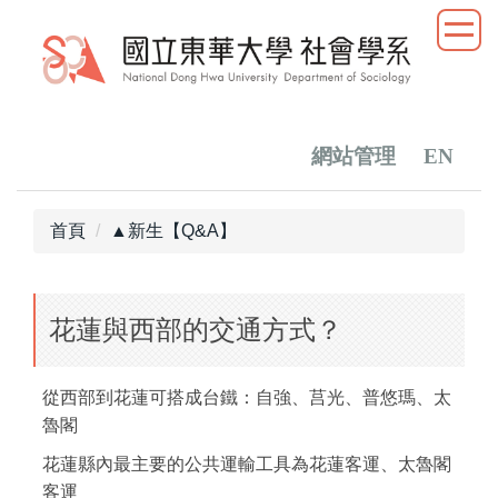
跳
到
主
要
內
容
網站管理
EN
區
首頁
▲新生【Q&A】
花蓮與西部的交通方式？
從西部到花蓮可搭成台鐵：自強、莒光、普悠瑪、太
魯閣
花蓮縣內最主要的公共運輸工具為花蓮客運、太魯閣
客運