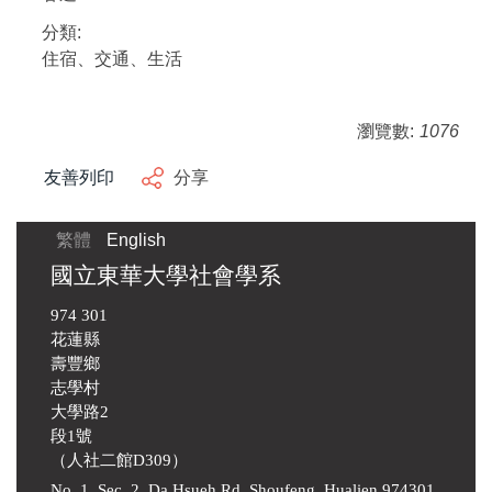
分類:
住宿、交通、生活
瀏覽數:
1076
友善列印
分享
繁體
English
國立東華大學社會學系
974 301
花蓮縣
壽豐鄉
志學村
大學路2
段1號
（人社二館D309）
No. 1, Sec. 2, Da Hsueh Rd. Shoufeng, Hualien 974301,