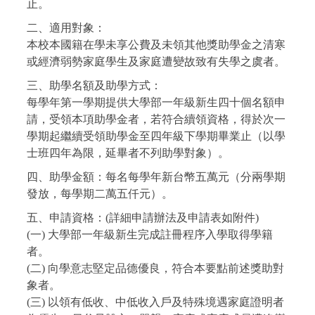
止。
二、適用對象：
本校本國籍在學未享公費及未領其他獎助學金之清寒
或經濟弱勢家庭學生及家庭遭變故致有失學之虞者。
三、助學名額及助學方式：
每學年第一學期提供大學部一年級新生四十個名額申
請，受領本項助學金者，若符合續領資格，得於次一
學期起繼續受領助學金至四年級下學期畢業止（以學
士班四年為限，延畢者不列助學對象）。
四、助學金額：每名每學年新台幣五萬元（分兩學期
發放，每學期二萬五仟元）。
五、申請資格：(詳細申請辦法及申請表如附件)
(一) 大學部一年級新生完成註冊程序入學取得學籍
者。
(二) 向學意志堅定品德優良，符合本要點前述獎助對
象者。
(三) 以領有低收、中低收入戶及特殊境遇家庭證明者