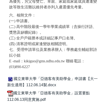
為優先，另父母雙亡、單親、家庭或家庭成員遭逢變
故等致生活難以維持者亦列入遴選優先考量。
六、檢附文件：
(一) 申請書。
(二) 高中階段最後一學年學業成績單（含操行評語、
獎懲及缺曠紀錄）。
(三) 全戶戶籍謄本或詳細記事戶口名簿。
(四) 清寒證明或家逢變故相關證明。
七、受理申請單位及業務承辦人：學務處生輔組郭詩
妘小姐
E -mail：kikiguo@gms.ndhu.edu.tw 聯絡電話：
(03)890-6227
國立東華大學「亞德客有美助學金」申請書【大一
新生適用】112.06.14製.docx
國立東華大學「亞德客有美助學金」設置要點
112.06.13同意實施.pdf