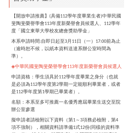
【開放申請推薦】
具備
學年度畢業生者
中華民國
(
112
)
斐陶斐榮譽學會
年度新榮譽會員候選人、
學年
113
112
度「國立東華大學校友總會獎助學金」
本系申請時間
自即日起至
月
日（一）
前為止
:
3
11
17:00
（逾時恕不候，以紙本資料送達系辦公室時間為
準）。
◈
中華民國斐陶斐榮譽學會
年度新榮譽會員候選人
113
申請資格
：
學生須具於
學年度畢業之身分（也就
112
是必須為
學年度第
學期一定能順利畢業者，或者
112
2
是
學年度第
學期已畢業者）。
112
1
名額
：
本系至多可推薦一名優秀應屆畢業生送交至院
辦公室參選
擬申請者請檢附以下資料（第
～
項務必檢附，第
1
3
4
項不強制），相關資料請準備
式
份
同樣的資料準
1
12
(