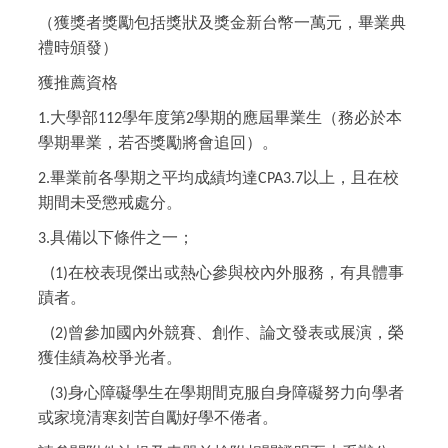
（獲獎者獎勵包括獎狀及獎金新台幣一萬元，畢業典
禮時頒發）
獲推薦資格
大學部
學年度第
學期的應屆畢業生（務必於本
1.
112
2
學期畢業，若否獎勵將會追回）。
畢業前各學期之平均成績均達
以上，且在校
2.
CPA3.7
期間未受懲戒處分。
具備以下條件之一；
3.
在校表現傑出或熱心參與校內外服務，有具體事
(1)
蹟者。
曾參加國內外競賽、創作、論文發表或展演，榮
(2)
獲佳績為校爭光者。
身心障礙學生在學期間克服自身障礙努力向學者
(3)
或家境清寒刻苦自勵好學不倦者。