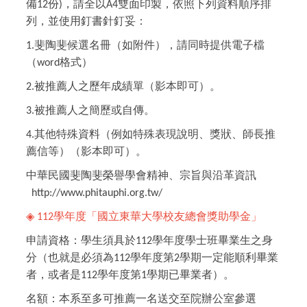
備
份
，請全以
雙面印製，依照下列資料順序排
12
)
A4
列，並使用釘書針釘妥：
斐陶斐候選名冊（如附件），請同時提供電子檔
1.
（
格式）
word
被推薦人之歷年成績單（影本即可）。
2.
被推薦人之簡歷或自傳。
3.
其他特殊資料（例如特殊表現說明、獎狀、師長推
4.
薦信等）（影本即可）。
中華民國斐陶斐榮譽學會精神、宗旨與沿革資訊
http://www.phitauphi.org.tw/
◈
學年度「國立東華大學校友總會獎助學金」
112
申請資格：學生須具於
學年度學士班畢業生之身
112
分（也就是必須為
學年度第
學期一定能順利畢業
112
2
者，或者是
學年度第
學期已畢業者）。
112
1
名額：本系至多可推薦一名送交至院辦公室參選