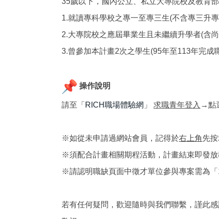
35歲以下，國內公立、私立大專院校及教育
1.就讀專科學校之專一至專三生(不含專三升專
2.大專院校之應屆畢業生且未繼續升學者(
含尚
3.曾參加本計畫2次之學生(95年至113年完成
操作說明
請至「
RICH職場體驗網
」
求職青年登入
→點
※如從未申請過網站會員，記得於
右上角
先按
※須配合計畫相關期程活動，
計畫結束即發放
※請認明職缺頁面中徵才單位參與專案需為「1
若有任何疑問，歡迎隨時與我們聯繫，謹此感