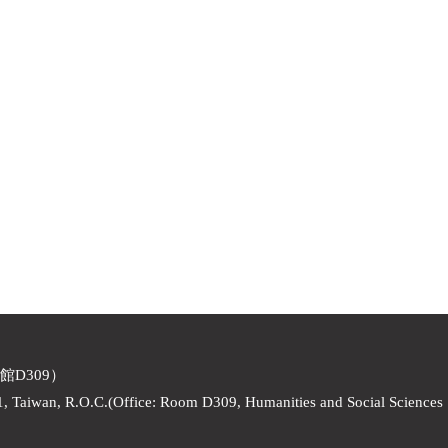
館D309）
1, Taiwan, R.O.C.(Office: Room D309, Humanities and Social Sciences