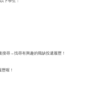
以下學生：
後搜尋→
找尋有興趣的職缺投遞履歷！
履歷喔！