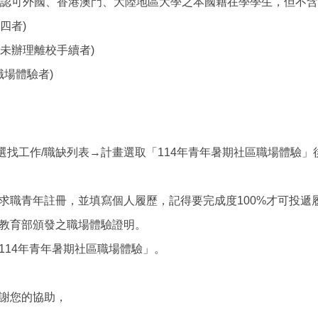
部認可外國、
香港澳門、大陸地區大學之本國籍在學學生，但不含
四者)
未辦理離校手續者)
職場體驗者)
選找工作/
職缺列表→計畫選取「114年青年暑期社區職場體驗」
求職青年註冊，
並填寫個人履歷，記得要完成度100%才可投遞
教育部頒發之職場體驗證明。
14年青年暑期社區
職場體驗」。
謝您的協助，