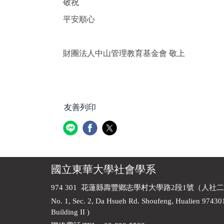
敬祝
平安順心
財團法人中山管理教育基金會 敬上
友善列印
國立東華大學社會學系
974 301 花蓮縣壽豐鄉志學村大學路2段1號（人社二
No. 1, Sec. 2, Da Hsueh Rd. Shoufeng, Hualien 97430
Building II )