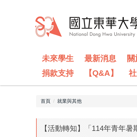
跳
到
主
要
內
容
區
未來學生
最新消息
關
捐款支持
【Q&A】
社
首頁
就業與其他
【活動轉知】「114年青年暑