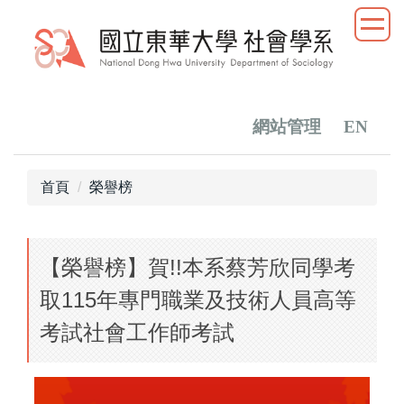
跳
到
主
要
內
容
網站管理
EN
區
首頁
榮譽榜
【榮譽榜】賀!!本系蔡芳欣同學考
取115年專門職業及技術人員高等
考試社會工作師考試