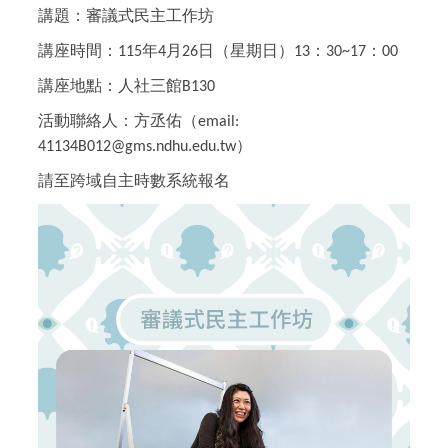
講題：審議式民主工作坊
講座時間：
年
月
日
（
星期日
）
：
：
115
4
26
13
30~17
00
講座地點：人社三館
B130
活動聯絡人：方丞佑
（
email:
）
41134B012@gms.ndhu.edu.tw
請至跨域自主時數系統報名