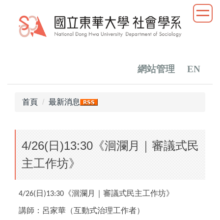
跳
到
主
要
內
容
網站管理
EN
區
首頁
最新消息
4/26(日)13:30《洄瀾月｜審議式民
主工作坊》
日
《洄瀾月｜審議式民主工作坊》
4/26(
)13:30
講師：呂家華
（
互動式治理工作者
）