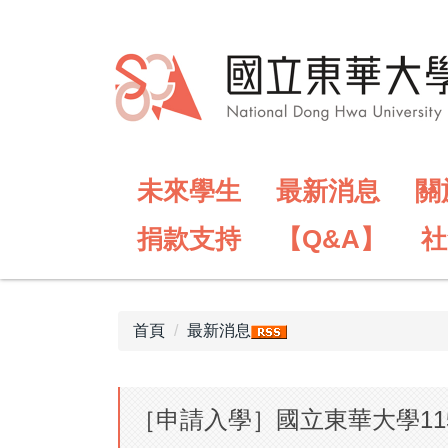
跳
到
主
要
內
容
區
未來學生
最新消息
關
捐款支持
【Q&A】
社
首頁
最新消息
［申請入學］國立東華大學1