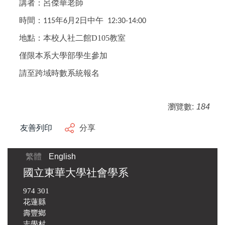
講者
：
呂傑華老師
時間
：
年
月
日中午
115
6
2
12:30-14:00
地點
：本校人社二館D105教室
僅限本系大學部學生參加
請至跨域時數系統報名
瀏覽數:
184
友善列印
分享
繁體
English
國立東華大學社會學系
974 301
花蓮縣
壽豐鄉
志學村