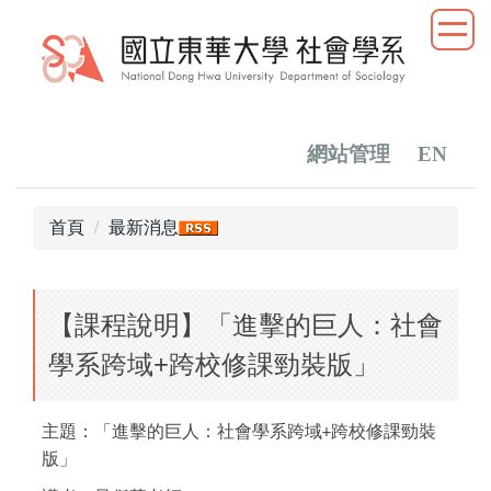
跳
到
主
要
內
容
網站管理
EN
區
首頁
最新消息
【課程說明】「進擊的巨人：社會
學系跨域+跨校修課勁裝版」
主題
：
「進擊的巨人：社會學系跨域
跨校修課勁裝
+
版」