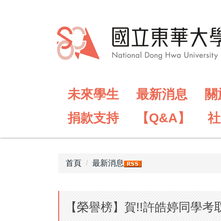
跳
到
主
要
內
容
區
未來學生
最新消息
關
捐款支持
【Q&A】
社
首頁
最新消息
【榮譽榜】賀!!許皓婷同學考取美國 Univer