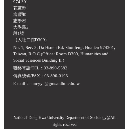
974 301
花蓮縣
壽豐鄉
志學村
大學路2
段1號
（人社二館D309）
No. 1, Sec. 2, Da Hsueh Rd. Shoufeng, Hualien 974301,
Taiwan, R.O.C.(Office: Room D309, Humanities and
Social Sciences Building II )
聯絡電話/TEL：03-890-5582
傳真號碼/FAX：03-890-0193
E-mail
：
nancyya@gms.ndhu.edu.tw
National Dong Hwa University Department of Sociology
@All
rights reserved