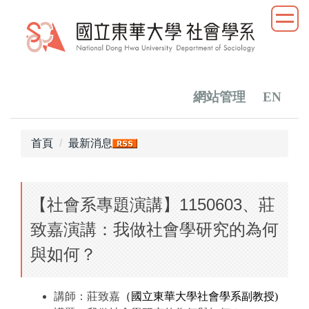
跳
到
主
要
內
容
網站管理
EN
區
首頁
最新消息
【社會系專題演講】1150603、莊
致嘉演講：我做社會學研究的為何
與如何？
講師：莊致嘉
（國立東華大學社會學系副教授
)