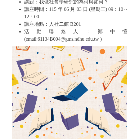
講題：
我做社會學研究的為何與如何？
講座時間：
115
年
06
月
03
日
(
星期三
) 09
：1
0 ~
12
：
00
講座地點：
人社二館 B201
活動聯絡人：鄭中愷
(email:61134B004@gms.ndhu.edu.tw )