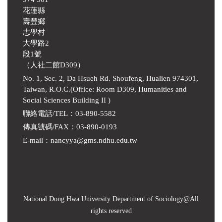
花蓮縣
壽豐鄉
志學村
大學路2
段1號
（人社二館D309）
No. 1, Sec. 2, Da Hsueh Rd. Shoufeng, Hualien 974301,
Taiwan, R.O.C.(Office: Room D309, Humanities and
Social Sciences Building II )
聯絡電話/TEL：03-890-5582
傳真號碼/FAX：03-890-0193
E-mail
：
nancyya@gms.ndhu.edu.tw
National Dong Hwa University Department of Sociology
@All
rights reserved