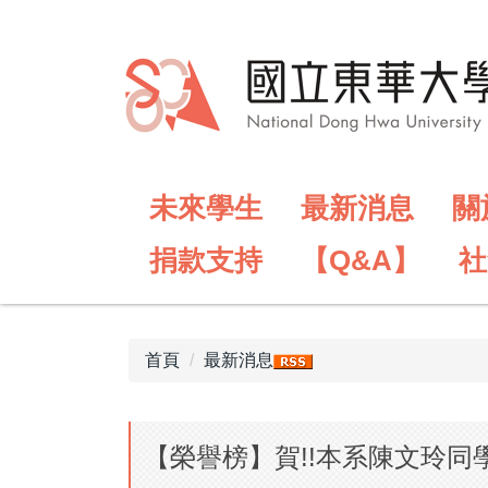
跳
到
主
要
內
容
區
未來學生
最新消息
關
捐款支持
【Q&A】
社
首頁
最新消息
【榮譽榜】賀!!本系陳文玲同