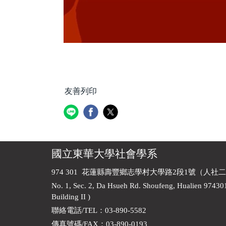
友善列印
國立東華大學社會學系
974 301 花蓮縣壽豐鄉志學村大學路2段1號（人社二
No. 1, Sec. 2, Da Hsueh Rd. Shoufeng, Hualien 97430
Building II )
聯絡電話/TEL：03-890-5582
傳真號碼/FAX：03-890-0193