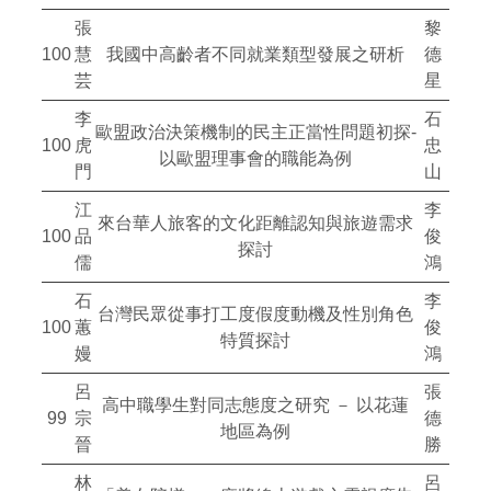
張
黎
100
慧
我國中高齡者不同就業類型發展之研析
德
芸
星
李
石
歐盟政治決策機制的民主正當性問題初探-
100
虎
忠
以歐盟理事會的職能為例
門
山
江
李
來台華人旅客的文化距離認知與旅遊需求
100
品
俊
探討
儒
鴻
石
李
台灣民眾從事打工度假度動機及性別角色
100
蕙
俊
特質探討
嫚
鴻
呂
張
高中職學生對同志態度之研究 － 以花蓮
99
宗
德
地區為例
晉
勝
林
呂