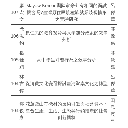
廖
Mayaw Komod與陳家豪都有相同的面試
呂
107
宏
機會嗎?臺灣原住民族種族就業歧視情形
傑
文
之實驗研究
華
尤
莊
原住民的教育投資與入學加分政策的敘事
106
泓
致
分析
鈞
嘉
楊
莊
105
佳
高中學生補習行為之敘事分析
致
穎
嘉
林
呂
104
吉
從消費文化變遷探討臺灣辦桌文化之轉型
傑
偉
華
田
郝
花蓮羅山有機村的技術引進與社會資本：
島
104
俊
整合生產、生活、生態與行銷推廣的社會
真
嘉
創新機制
弓