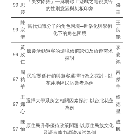
「美女陪搓」—麻將線上遊戲之電視廣告
99
思
傑
的性別意涵與刻板印象
婷
華
陳
王
當代知識分子的角色困境─世俗化與學術
99
宗
良
化下的角色困境
聖
能
黃
李
節慶活動遊客的環境價值認知及旅遊需求
99
政
俊
探討
仁
鴻
周
呂
民宿關係行銷與遊客選擇行為之探討 - 以
97
祐
傑
花蓮地區民宿業者為例
華
華
王
黎
選擇大學系所之相關因素探討-以台北花蓮
97
姵
德
為例
心
星
陳
成
原住民升學優待政策問題-以原住民族文化
97
怡
鳳
及語言能力認證考試為例