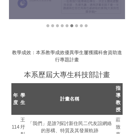
教學成效：本系教學成效優異學生屢獲國科會資助進
行專題計畫
本系歷屆大專生科技部計畫
指
年
學
導
計畫名稱
度
生
教
授
王
莊
「我們」是誰?探討新住民二代友誼網絡
114
圩
致
的形構、特質及其發展軌跡