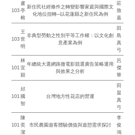
盧
莊
新住民社經條件之轉變影響家庭與國際文
103
亭
致
化地位扭轉─以花蓮縣之新住民為例
榕
嘉
田
王
非典型勞動之性別平等工作權：以文化創
島
103
世
意產業為例
真
明
弓
林
呂
年總統大選網路微電影競選廣告策略運用
101
宜
傑
與效果之分析
穎
華
田
邱
畠
101
國
台灣地方性花店的營運
真
智
弓
陳
李
101
奕
市民農園遊客體驗價值與遊憩需求探討
俊
潔
鴻