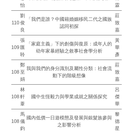
怡
霖
劉
莊
「我們是誰？中國籍婚姻移民二代之國族
110
俊
致
認同初探
良
嘉
張
黃
「家庭主義」下的創傷與復原：成年人的
109
匯
華
幼年家暴經驗之敘事社會學分析
聆
彥
鄭
莊
我與我們的身分識別及屬性分類：社會流
108
至
致
動下的階級想像
娟
嘉
林
呂
108
軒
國中生恆毅力與學業成就之關係探究
傑
葦
華
馬
黎
國內低價一日遊模態及發展與銀髮族參與
108
儀
德
之影響分析
鈞
星