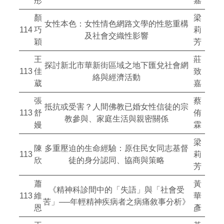
彤
嘉
顏
梁
女性本色：女性情色網路文學的性慾重構
114
巧
莉
及社會交織性影響
穎
芳
王
莊
探討新北市華新街區域之地下匯兌社會網
113
佳
致
絡與經濟活動
葳
嘉
張
蔡
抵抗或受害？人間佛教已婚女性信徒的宗
113
舒
侑
教參與、家庭生活與親密關係
嫚
霖
梁
陳
多重壓迫的生命經驗：原住民女同志基督
113
莉
欣
徒的身分認同、協商與策略
芳
蕭
黃
《精神科診間中的「失語」與「社會受
113
維
華
苦」──年輕精神疾病者之病痛敘事分析》
恩
彥