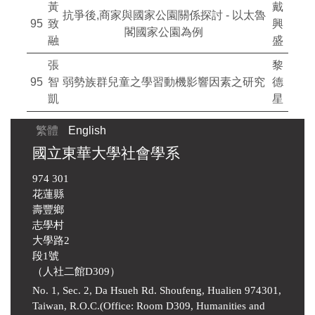
黃
戴
抗爭後,商家與國家公園關係探討 - 以太魯
95
致
興
閣國家公園為例
融
盛
張
黎
95
智
弱勢族群兒童之學習動機影響因素之研究
德
凱
星
繁體
English
國立東華大學社會學系
974 301
花蓮縣
壽豐鄉
志學村
大學路2
段1號
（人社二館D309）
No. 1, Sec. 2, Da Hsueh Rd. Shoufeng, Hualien 974301,
Taiwan, R.O.C.(Office: Room D309, Humanities and