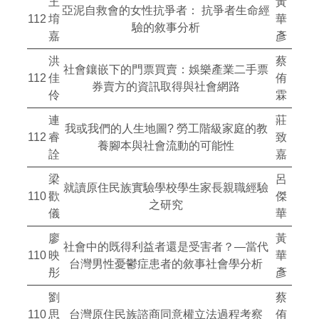
王
黃
亞泥自救會的女性抗爭者： 抗爭者生命經
112
堉
華
驗的敘事分析
嘉
彥
洪
蔡
社會鑲嵌下的門票買賣：娛樂產業二手票
112
佳
侑
券賣方的資訊取得與社會網路
伶
霖
連
莊
我或我們的人生地圖? 勞工階級家庭的教
112
睿
致
養腳本與社會流動的可能性
詮
嘉
梁
呂
就讀原住民族實驗學校學生家長親職經驗
110
歡
傑
之研究
儀
華
廖
黃
社會中的既得利益者還是受害者？—當代
110
映
華
台灣男性憂鬱症患者的敘事社會學分析
彤
彥
劉
蔡
110
思
台灣原住民族諮商同意權立法過程考察
侑