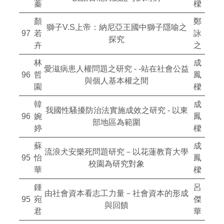
蓁
樑
顏
鄭
獅子V.S上帝：納尼亞王國中獅子隱喻之
97
若
詠
探究
卉
之
林
成
愛滋病患人權問題之研究 - -站在社會公益
96
哲
鳳
與個人基本權之間
園
樑
韓
成
我國性騷擾防治法實施成效之研究 - 以東
96
婉
鳳
部地區為範圍
婷
樑
蘇
成
流浪犬安樂死問題研究－以花蓮教育大學
95
怡
鳳
校園為研究對象
華
樑
鍾
呂
由社會資本看志工力量－社會資本的形成
95
宛
傑
與回饋
君
華