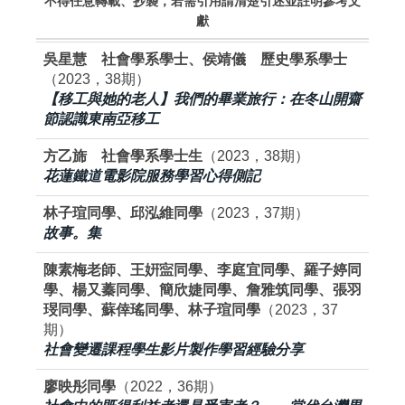
不得任意轉載、抄襲，若需引用請清楚引述並註明參考文
獻
吳星慧 社會學系學士、侯靖儀 歷史學系學士
（2023，38期）
【移工與她的老人】我們的畢業旅行：在冬山開齋
節認識東南亞移工
方乙旆 社會學系學士生
（2023，38期）
花蓮鐵道電影院服務學習心得側記
林子瑄同學、邱泓維同學
（2023，37期）
故事。集
陳素梅老師、王姸寍同學、李庭宜同學、羅子婷同
學、楊又蓁同學、簡欣婕同學、詹雅筑同學、張羽
琝同學、蘇倖瑤同學、林子瑄同學
（2023，37
期）
社會變遷課程學生影片製作學習經驗分享
廖映彤同學
（2022，36期）