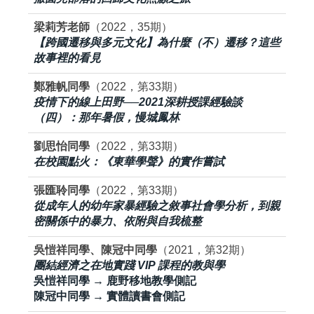
梁莉芳老師
（2022，35期）
【跨國遷移與多元文化】為什麼（不）遷移？這些
故事裡的看見
鄭雅帆同學
（2022，第33期）
疫情下的線上田野──2021深耕授課經驗談
（四）：那年暑假，慢城鳳林
劉思怡同學
（2022，第33期）
在校園點火：《東華學聲》的實作嘗試
張匯聆同學
（2022，第33期）
從成年人的幼年家暴經驗之敘事社會學分析，到親
密關係中的暴力、依附與自我梳整
吳愷祥同學、陳冠中同學
（2021，第32期）
團結經濟之在地實踐 VIP 課程的教與學
吳愷祥同學 → 鹿野移地教學側記
陳冠中同學 → 實體讀書會側記