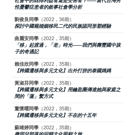
社會中的既得利益者還是受害者？——當代台灣男
性憂鬱症患者的敘事社會學分析
劉俊良同學
（2022，36期）
探討中國籍婚姻移民二代的民族認同形塑經驗
曲麗安同學
（2022，35期）
「移」起渡過，「老」時光——我們與壽豐國中孩
子的奇遇記
賴佳欣同學
（2022，35期）
【跨國遷移與多元文化】出外打拼的泰國媽媽
黃淑芬同學
（2022，35期）
【跨國遷移與多元文化】用鑰匙圈傳達她與家庭之
間的「蓮」繫方式
董懷曜同學
（2022，35期）
【跨國遷移與多元文化】不在的十五年
蘇靖婷同學
（2022，35期）
撒固兒部落的回歸文化照顧之旅