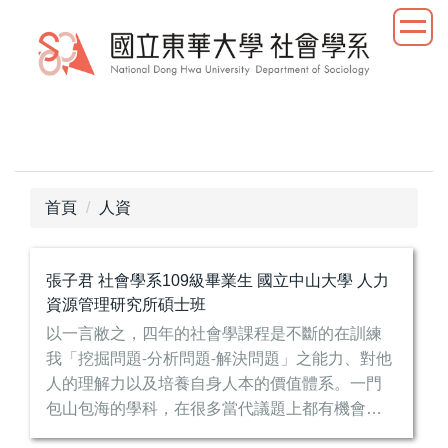
跳
到
主
要
內
容
區
首頁
人資
張子君 社會學系109級畢業生 國立中山大學 人力
資源管理研究所碩士班
以一言敝之，四年的社會學課程是不斷的在訓練
我「挖掘問題
分析問題
解決問題」之能力、對他
-
-
人的理解力以及培養自身人本的價值體系。一門
包山包海的學科，在很多當代議題上都有機會涉
略。在課堂上或報告撰寫過程中，有機會翻覆辨