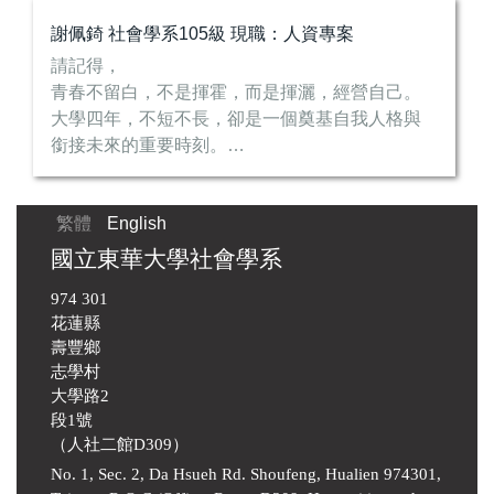
也擔任許多...
謝佩錡 社會學系105級 現職：人資專案
請記得，
青春不留白，不是揮霍，而是揮灑，經營自己。
大學四年，不短不長，卻是一個奠基自我人格與
銜接未來的重要時刻。
《之於社會學系》
繁體
English
還記得系上老師曾說:『社會學系，不是告訴你對
與錯，而是希望用不同角度觀點瞭解根本樣
國立東華大學社會學系
貌』。
974 301
我感受到...
花蓮縣
壽豐鄉
志學村
大學路2
段1號
（人社二館D309）
No. 1, Sec. 2, Da Hsueh Rd. Shoufeng, Hualien 974301,