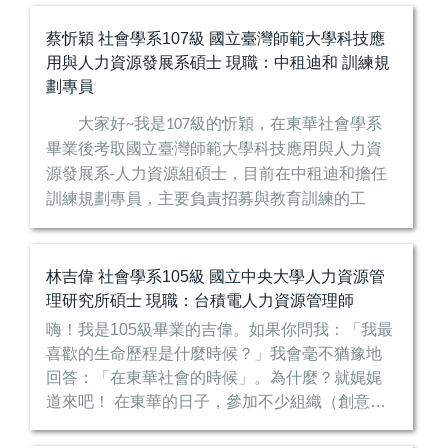
思，且沒有唯一正解。此種思...
蔡忻穎 社會學系107級 國立臺灣師範大學科技應
用與人力資源發展系碩士 現職：中租迪和 訓練規
劃專員
大家好
我是
級的忻穎，在東華社會學系
~
107
畢業後考取國立臺灣師範大學科技應用與人力資
源發展系
人力資源組碩士，目前在中租迪和擔任
-
訓練規劃專員，主要負責招募與教育訓練的工
作。
真的很慶幸能夠就讀東華社會學系讓我成長
林吉偉 社會學系105級 國立中央大學人力資源管
了不少，除了因為離開家到外...
理研究所碩士 現職：台積電人力資源管理師
嗨！我是105級畢業的吉偉。如果你問我：「我最
喜歡的生命歷程是什麼時候？」我會毫不猶豫地
回答：「在東華社會的時候」。為什麼？就娓娓
道來吧！ 在東華的日子，參加不少組織（創意廚
房、新航之舟、希望種子、畢聯會、畢舞…等）