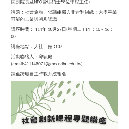
院副院長及
管理碩士學位學程主任
NPO
)
講題：社會金融、倡議組織與非營利組織：大學畢業
可能的志業與初步認識
講座時間：
年
月
日
星期二
：
：
114
10
27
(
) 14
10 ~ 16
00
講座地點：人社二館
D107
活動聯絡人：邱毓庭
(email:41114B071@gms.ndhu.edu.tw)
請至跨域自主時數系統報名