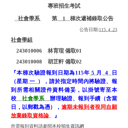
專班招生考試
社會學系
第
1
梯次遞補錄取公告
公告日期
:
115. 4 .23
社會學組
243010006
林育瑄
備取
01
243010008
胡芷軒
備取
02
『本梯次驗證報到日期為
115
年
5
月
4
日
（星期
一
），請於指定時間內將驗證、報
到所需相關證件資料備妥，以掛號寄至本
校
社會學系
辦理驗證、報到手續（含當
日，以郵戳為憑），
逾期未報到者視同自願
放棄錄取資格論
。
』
所需報到資料請參閱本校
招生資訊網