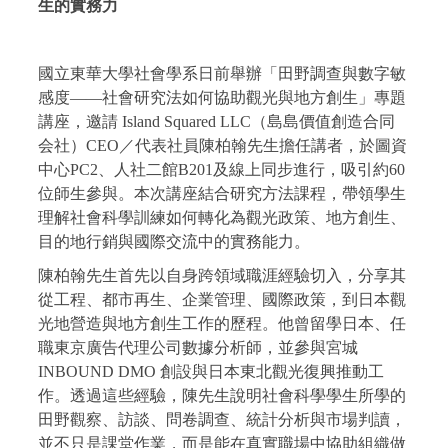
生的實務力
國立東華大學社會學系日前舉辦「田野調查與數字敏
感度——社會研究法如何協助觀光與地方創生」專題
講座，邀請 Island Squared LLC（島島價值創造合同
会社）CEO／代表社員陳柏翰先生擔任講者，於圖資
中心PC2、人社二館B201及線上同步進行，吸引約60
位師生參與。本次講座結合研究方法課程，帶領學生
理解社會科學訓練如何轉化為觀光政策、地方創生、
目的地行銷與國際交流中的實務能力。
陳柏翰先生首先以自身跨領域職涯經驗切入，分享其
從工程、都市再生、企業管理、國際政策，到日本觀
光地營造與地方創生工作的歷程。他曾留學日本、任
職東京廣告代理公司數據分析師，並參與宮城
INBOUND DMO 創設與日本東北觀光復興推動工
作。透過這些經驗，陳先生說明社會科學學生所學的
田野觀察、訪談、問卷調查、統計分析與市場判讀，
並不只是課堂作業，而是能在真實職場中協助組織做