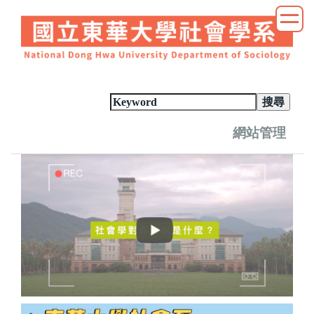
跳
到
主
要
內
容
區
網站管理