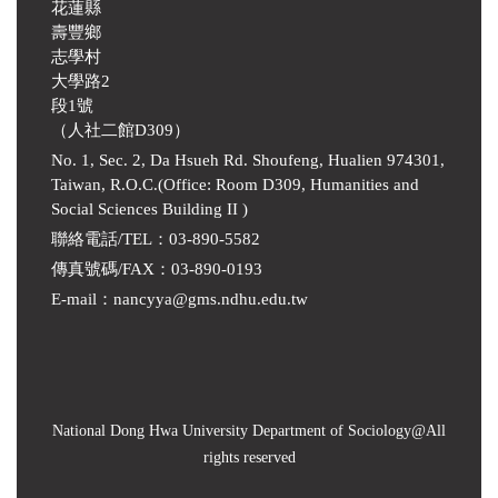
花蓮縣
壽豐鄉
志學村
大學路2
段1號
（人社二館D309）
No. 1, Sec. 2, Da Hsueh Rd. Shoufeng, Hualien 974301,
Taiwan, R.O.C.(Office: Room D309, Humanities and
Social Sciences Building II )
聯絡電話/TEL：03-890-5582
傳真號碼/FAX：03-890-0193
E-mail
：
nancyya@gms.ndhu.edu.tw
National Dong Hwa University Department of Sociology
@All
rights reserved