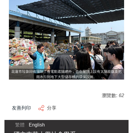
花蓮市垃圾回收場除了有電動遮陽網外，也在屋頂上設有太陽能版及把
雨水引到地下大型儲存槽的環保設施。
瀏覽數:
62
友善列印
分享
繁體
English