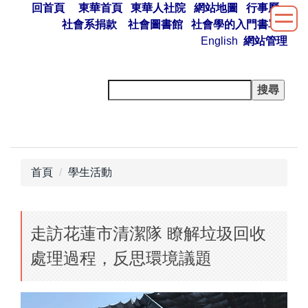
回首頁
東華首頁
東華人社院
網站地圖
行事曆
跳
社會系捐款
社會圖書館
社會學的入門書單
到
English
網站管理
主
要
內
容
區
首頁
學生活動
走訪花蓮市清潔隊 瞭解垃圾回收
處理過程，反思環境議題