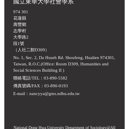
國立東華大學社會學系
974 301
花蓮縣
壽豐鄉
志學村
大學路2
段1號
（人社二館D309）
No. 1, Sec. 2, Da Hsueh Rd. Shoufeng, Hualien 974301,
Taiwan, R.O.C.(Office: Room D309, Humanities and
Social Sciences Building II )
聯絡電話/TEL：03-890-5582
傳真號碼/FAX：03-890-0193
E-mail
：
nancyya@gms.ndhu.edu.tw
National Dong Hwa University Department of Sociology
@All