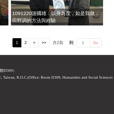
1091220謝國雄：以身為度，如是我做：
田野調的方法與經驗
1
2
>
>>
共
2
頁
到
Go
館D309）
1, Taiwan, R.O.C.(Office: Room D309, Humanities and Social Sciences