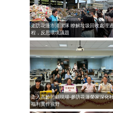
走訪花蓮市清潔隊 瞭解垃圾回收處理
程，反思環境議題
走入高齡照顧現場-參訪花蓮榮家深化
福利實作視野