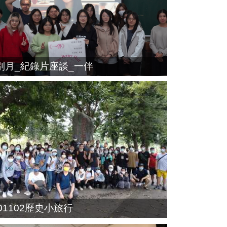
別月_紀錄片座談_一伴
101102歷史小旅行