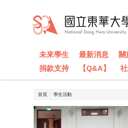
跳
到
主
要
內
容
區
未來學生
最新消息
關
捐款支持
【Q&A】
社
首頁
學生活動