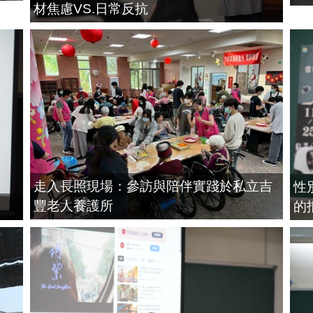
材焦慮VS.日常反抗
走入長照現場：參訪與陪伴實踐於私立吉
性
豐老人養護所
的