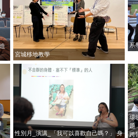
系
造
宮城移地教學
環
l
題
性別月_演講_「我可以喜歡自己嗎？」 身
跨