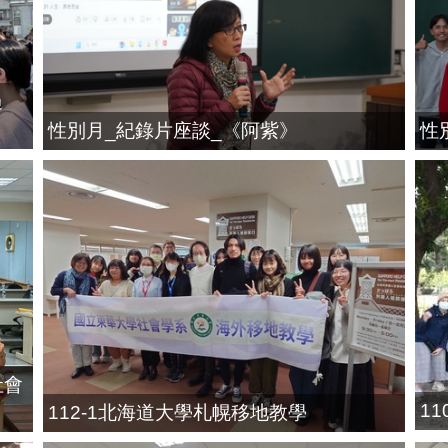
過
性別月_紀錄片座談_《阿紫》
性
社會
1
112-1北海道大學札幌移地教學