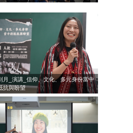
別月_演講_信仰、文化、多元身份當中
抵抗與盼望