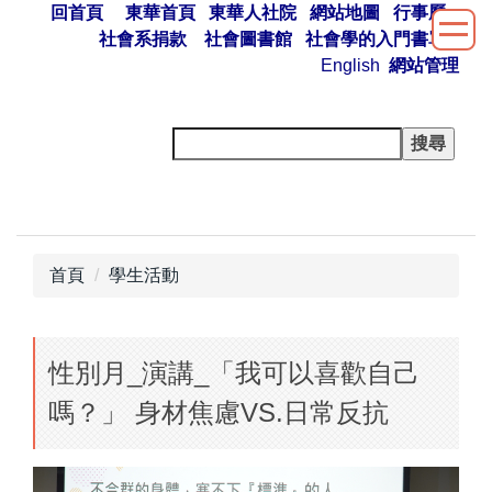
回首頁
東華首頁
東華人社院
網站地圖
行事曆
跳
社會系捐款
社會圖書館
社會學的入門書單
到
English
網站管理
主
要
內
容
區
首頁
學生活動
性別月_演講_「我可以喜歡自己
嗎？」 身材焦慮VS.日常反抗