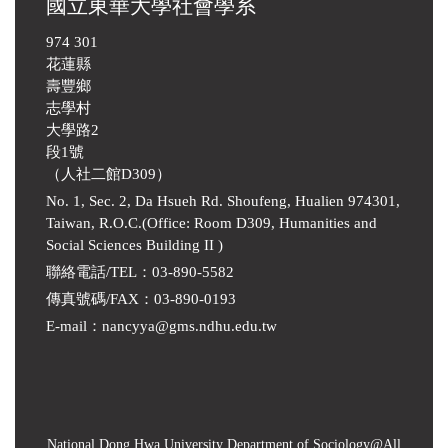
國立東華大學社會學系
974 301
花蓮縣
壽豐鄉
志學村
大學路2
段1號
（人社二館D309）
No. 1, Sec. 2, Da Hsueh Rd. Shoufeng, Hualien 974301,
Taiwan, R.O.C.(Office: Room D309, Humanities and
Social Sciences Building II )
聯絡電話/TEL：03-890-5582
傳真號碼/FAX：03-890-0193
E-mail
：
nancyya@gms.ndhu.edu.tw
National Dong Hwa University Department of Sociology
@All