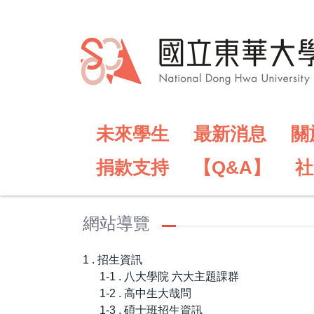
跳
到
主
要
內
容
區
未來學生
最新消息
關
捐款支持
【Q&A】
社
網站導覽
1 . 招生資訊
1-1 . 八大學院 六大主題課群
1-2 . 高中生大哉問
1-3 . 碩士班招生資訊