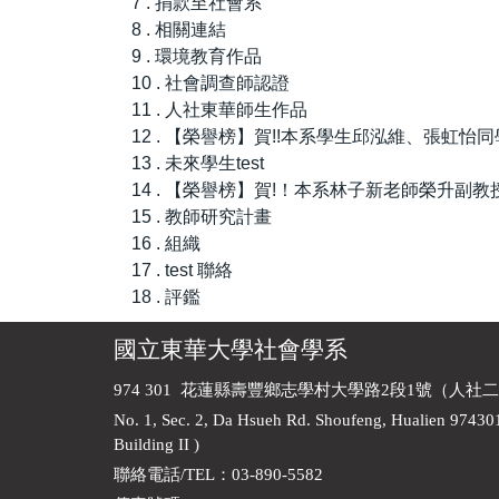
7 . 捐款至社會系
8 . 相關連結
9 . 環境教育作品
10 . 社會調查師認證
11 . 人社東華師生作品
12 . 【榮譽榜】賀!!本系學生邱泓維、張虹
13 . 未來學生test
14 . 【榮譽榜】賀!！本系林子新老師榮升副教
15 . 教師研究計畫
16 . 組織
17 . test 聯絡
18 . 評鑑
國立東華大學社會學系
974 301 花蓮縣壽豐鄉志學村大學路2段1號（人社二
No. 1, Sec. 2, Da Hsueh Rd. Shoufeng, Hualien 97430
Building II )
聯絡電話/TEL：03-890-5582