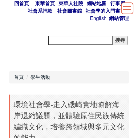
回首頁
東華首頁
東華人社院
網站地圖
行事曆
跳
社會系捐款
社會圖書館
社會學的入門書單
到
English
網站管理
主
要
內
容
區
首頁
學生活動
環境社會學-走入磯崎實地瞭解海
岸退縮議題，並體驗原住民族傳統
編織文化，培養跨領域與多元文化
的能力