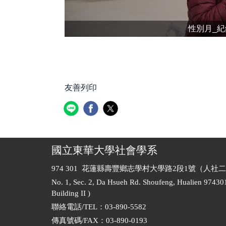
性別月_紀
友善列印
國立東華大學社會學系
974 301 花蓮縣壽豐鄉志學村大學路2段1號（人社二
No. 1, Sec. 2, Da Hsueh Rd. Shoufeng, Hualien 97430
Building II )
聯絡電話/TEL：03-890-5582
傳真號碼/FAX：03-890-0193