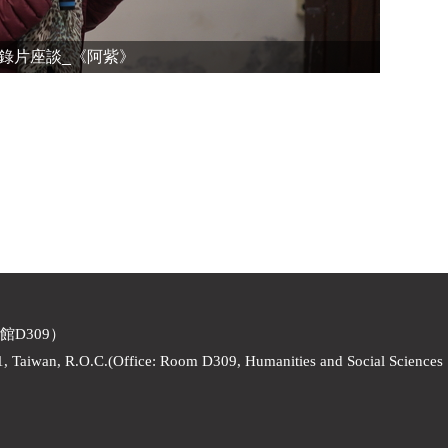
錄片座談_《阿紫》
館D309）
1, Taiwan, R.O.C.(Office: Room D309, Humanities and Social Sciences