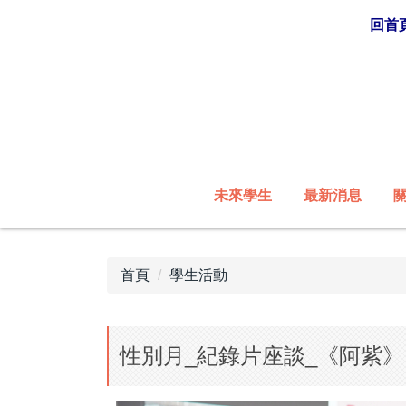
跳
回首
到
主
要
內
容
區
未來學生
最新消息
首頁
學生活動
性別月_紀錄片座談_《阿紫》