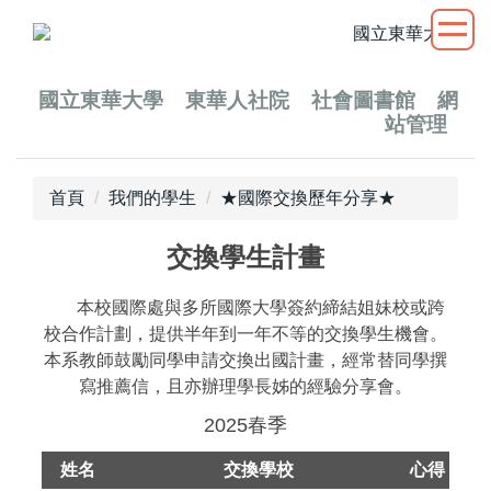
跳
到
主
要
國立
東華大學
東華人社院
社會圖書館
網
站管理
內
容
區
首頁
我們的學生
★國際交換歷年分享★
交換學生計畫
本校國際處與多所國際大學簽約締結姐妹校或跨
校合作計劃，提供半年到一年不等的交換學生機會。
本系教師鼓勵同學申請交換出國計畫，經常替同學撰
寫推薦信，且亦辦理學長姊的經驗分享會。
2025春季
姓名
交換學校
心得